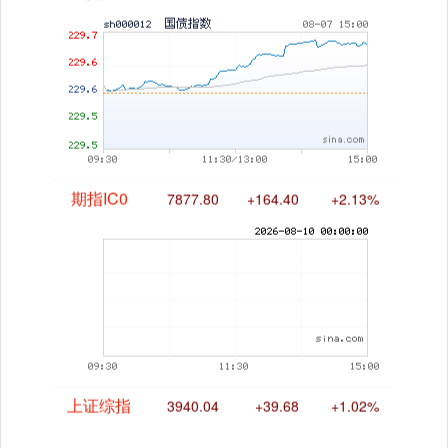
国债指数
229.69
+0.10
+0.04%
期指IC0
7877.80
+164.40
+2.13%
上证综指
3940.04
+39.68
+1.02%