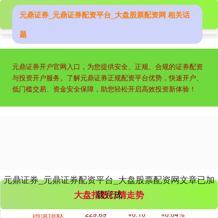
元鼎证券_元鼎证券配资平台_大盘股票配资网 相关话
创业板指
3563.12
+47.56
+1.35%
题
元鼎证券开户官网入口，为您提供安全、正规、合规的证券配资
与投资开户服务。了解元鼎证券正规配资平台优势，快速开户、
低门槛交易、资金安全保障，助您轻松开启高效投资新体验！
基金指数
7242.10
+12.30
+0.17%
元鼎证券_元鼎证券配资平台_大盘股票配资网文章已加
载完成
大盘指数行情走势