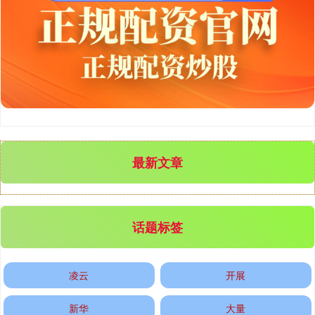
北证50
1134.24
+11.37
+1.01%
最新文章
话题标签
凌云
开展
创业板指
3563.12
+47.56
+1.35%
新华
大量