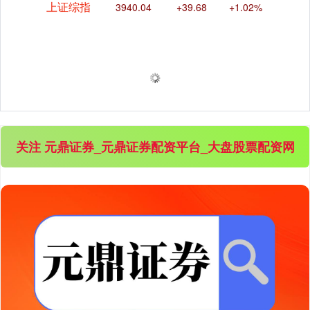
上证综指
3940.04
+39.68
+1.02%
关注 元鼎证券_元鼎证券配资平台_大盘股票配资网
深证成指
14311.01
+200.89
+1.42%
沪深300
4694.44
+43.13
+0.93%