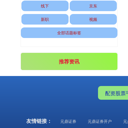
线下
京东
基金指数
7242.10
+12.30
+0.17%
新职
视频
全部话题标签
推荐资讯
国债指数
229.69
+0.10
+0.04%
配资股票
友情链接：
元鼎证券
元鼎证券开户
元
期指IC0
7877.80
+164.40
+2.13%