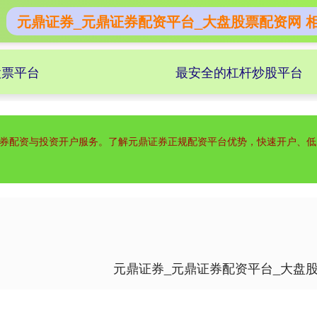
元鼎证券_元鼎证券配资平台_大盘股票配资网 
股票平台
最安全的杠杆炒股平台
券配资与投资开户服务。了解元鼎证券正规配资平台优势，快速开户、低
元鼎证券_元鼎证券配资平台_大盘