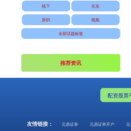
线下
京东
新职
视频
全部话题标签
推荐资讯
配资股票
友情链接：
元鼎证券
元鼎证券开户
元