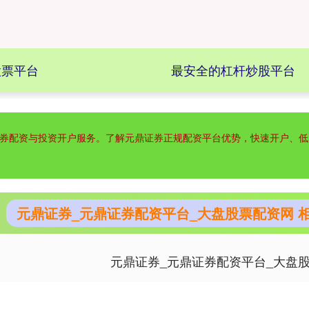
股票平台
最安全的杠杆炒股平台
券配资与投资开户服务。了解元鼎证券正规配资平台优势，快速开户、低
元鼎证券_元鼎证券配资平台_大盘股票配资网 
元鼎证券_元鼎证券配资平台_大盘