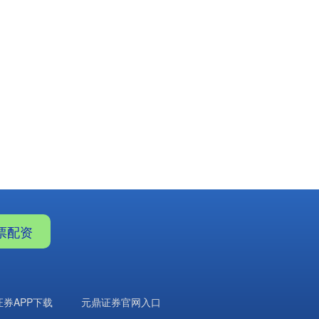
票配资
券APP下载
元鼎证券官网入口