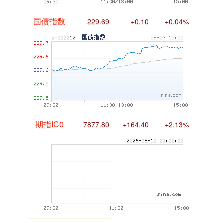
国债指数
229.69
+0.10
+0.04%
期指IC0
7877.80
+164.40
+2.13%