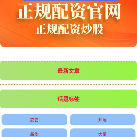
北证50
1134.24
+11.37
+1.01%
最新文章
话题标签
凌云
开展
创业板指
3563.12
+47.56
+1.35%
新华
大量