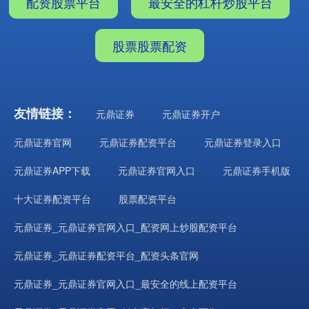
配资股票平台
最安全的杠杆炒股平台
股票股票配资
期指IC0
7877.80
+164.40
+2.13%
友情链接：
元鼎证券
元鼎证券开户
元鼎证券官网
元鼎证券配资平台
元鼎证券登录入口
元鼎证券APP下载
元鼎证券官网入口
元鼎证券手机版
十大证券配资平台
股票配资平台
元鼎证券_元鼎证券官网入口_配资网上炒股配资平台
元鼎证券_元鼎证券配资平台_配资头条官网
元鼎证券_元鼎证券官网入口_最安全的线上配资平台