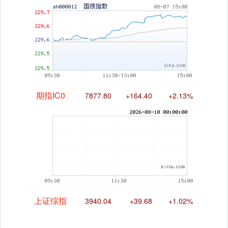
期指IC0
7877.80
+164.40
+2.13%
上证综指
3940.04
+39.68
+1.02%