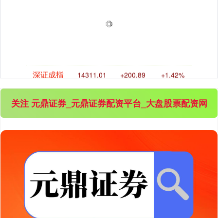
深证成指
14311.01
+200.89
+1.42%
关注 元鼎证券_元鼎证券配资平台_大盘股票配资网
沪深300
4694.44
+43.13
+0.93%