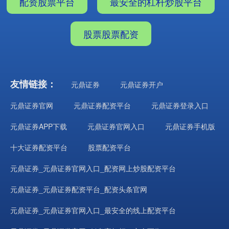
配资股票平台
最安全的杠杆炒股平台
股票股票配资
期指IC0
7877.80
+164.40
+2.13%
友情链接：
元鼎证券
元鼎证券开户
元鼎证券官网
元鼎证券配资平台
元鼎证券登录入口
元鼎证券APP下载
元鼎证券官网入口
元鼎证券手机版
十大证券配资平台
股票配资平台
元鼎证券_元鼎证券官网入口_配资网上炒股配资平台
元鼎证券_元鼎证券配资平台_配资头条官网
元鼎证券_元鼎证券官网入口_最安全的线上配资平台