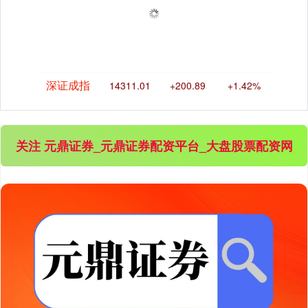
深证成指
14311.01
+200.89
+1.42%
关注 元鼎证券_元鼎证券配资平台_大盘股票配资网
沪深300
4694.44
+43.13
+0.93%