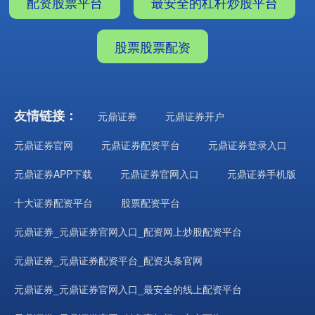
配资股票平台
最安全的杠杆炒股平台
期指IC0
7877.80
+164.40
+2.13%
股票股票配资
友情链接：
元鼎证券
元鼎证券开户
元鼎证券官网
元鼎证券配资平台
元鼎证券登录入口
元鼎证券APP下载
元鼎证券官网入口
元鼎证券手机版
十大证券配资平台
股票配资平台
元鼎证券_元鼎证券官网入口_配资网上炒股配资平台
元鼎证券_元鼎证券配资平台_配资头条官网
元鼎证券_元鼎证券官网入口_最安全的线上配资平台