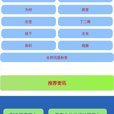
为何
两度
生意
丁二烯
线下
京东
新职
视频
全部话题标签
推荐资讯