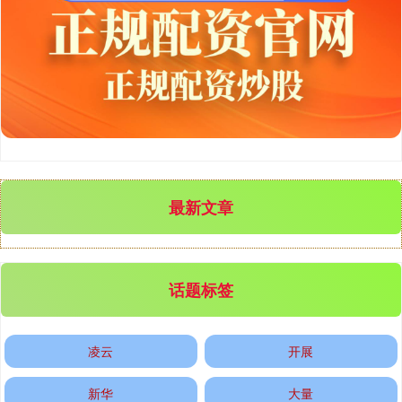
最新文章
话题标签
凌云
开展
新华
大量