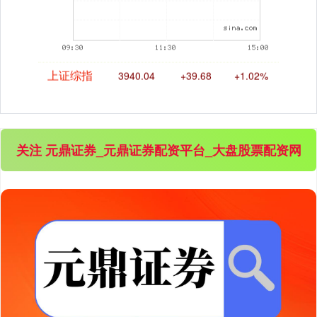
上证综指
3940.04
+39.68
+1.02%
关注 元鼎证券_元鼎证券配资平台_大盘股票配资网
深证成指
14311.01
+200.89
+1.42%