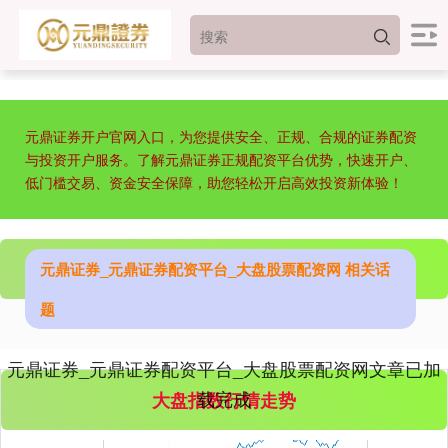
元鼎证券开户官网入口，为您提供安全、正规、合规的证券配资
与投资开户服务。了解元鼎证券正规配资平台优势，快速开户、
低门槛交易、资金安全保障，助您轻松开启高效投资新体验！
创业板指
3563.12
+47.56
+1.35%
元鼎证券_元鼎证券配资平台_大盘股票配资网 相关话
题
元鼎证券_元鼎证券配资平台_大盘股票配资网文章已加
基金指数
载完成
7242.10
+12.30
+0.17%
大盘指数行情走势